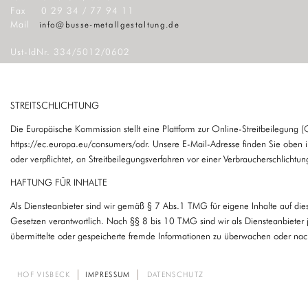
Fax 0 29 34 / 77 94 11
Mail
info@busse-metallgestaltung.de
Ust-IdNr. 334/5012/0602
STREITSCHLICHTUNG
Die Europäische Kommission stellt eine Plattform zur Online-Streitbeilegung (
https://ec.europa.eu/consumers/odr. Unsere E-Mail-Adresse finden Sie oben i
oder verpflichtet, an Streitbeilegungsverfahren vor einer Verbraucherschlichtun
HAFTUNG FÜR INHALTE
Als Diensteanbieter sind wir gemäß § 7 Abs.1 TMG für eigene Inhalte auf di
Gesetzen verantwortlich. Nach §§ 8 bis 10 TMG sind wir als Diensteanbieter je
übermittelte oder gespeicherte fremde Informationen zu überwachen oder nac
eine rechtswidrige Tätigkeit hinweisen. Verpflichtungen zur Entfernung oder 
Informationen nach den allgemeinen Gesetzen bleiben hiervon unberührt. Eine
HOF VISBECK
IMPRESSUM
DATENSCHUTZ
Navigation
erst ab dem Zeitpunkt der Kenntnis einer konkreten Rechtsverletzung möglich
überspringen
entsprechenden Rechtsverletzungen werden wir diese Inhalte umgehend entfe