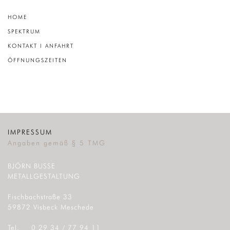
Navigation
HOME
überspringen
SPEKTRUM
KONTAKT I ANFAHRT
ÖFFNUNGSZEITEN
IMPRESSUM
Angaben gemäß § 5 TMG
BJÖRN BUSSE
METALLGESTALTUNG
Fischbachstraße 33
59872 Visbeck Meschede
Tel. 0 29 34 / 77 94 11